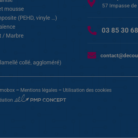
57 Impasse de 
et mousse
posite (PEHD, vinyle …)
Faïence
03 85 30 6
it / Marbre
contact@decou
 lamellé collé, aggloméré)
Dimobox
–
Mentions légales
–
Utilisation des cookies
PMP CONCEPT
éation